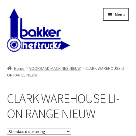
Ga
Ga
Menu
door
naar
naar
de
navigatie
inhoud
WELKOM BIJ BAKKER HEFTRUCKS B.V.
Home
VOORRAAD MACHINES NIEUW
CLARK WAREHOUSE LI-
ON RANGE NIEUW
Shop
Contact
CLARK WAREHOUSE LI-
ON RANGE NIEUW