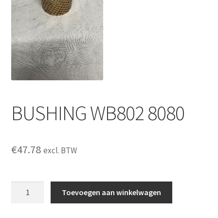
BUSHING WB802 8080
€
47.78
excl. BTW
BUSHING
Toevoegen aan winkelwagen
WB802
8080