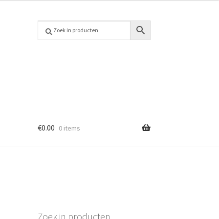
€
0.00
0 items
Zoek in producten