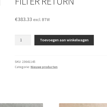
FILTER RETURN
€
383.33
excl. BTW
FILTER
Toevoegen aan winkelwagen
RETURN
aantal
SKU:
23641145
Categorie:
Nieuwe producten