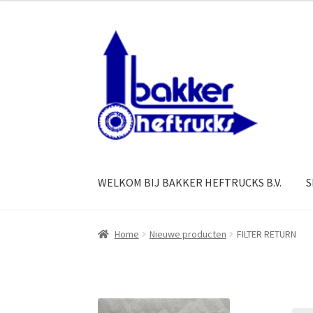
Ga
Ga
door
naar
naar
de
navigatie
inhoud
WELKOM BIJ BAKKER HEFTRUCKS B.V.
S
Home
Nieuwe producten
FILTER RETURN