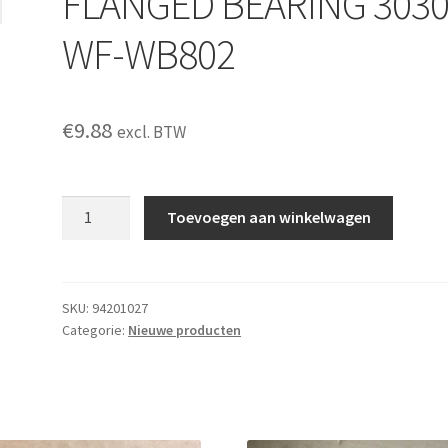
FLANGED BEARING 303
WF-WB802
€
9.88
excl. BTW
FLANGED
Toevoegen aan winkelwagen
BEARING
3030
WF-
WB802
SKU:
94201027
Categorie:
Nieuwe producten
aantal