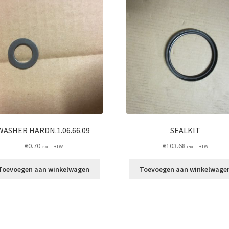
WASHER HARDN.1.06.66.09
SEALKIT
€
0.70
€
103.68
excl. BTW
excl. BTW
Toevoegen aan winkelwagen
Toevoegen aan winkelwage