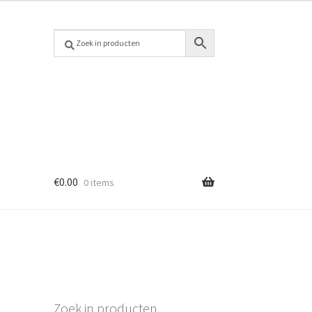
€
0.00
0 items
Zoek in producten