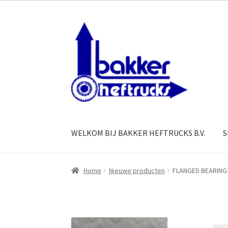
Ga
Ga
door
naar
naar
de
navigatie
inhoud
WELKOM BIJ BAKKER HEFTRUCKS B.V.
S
Home
Nieuwe producten
FLANGED BEARING