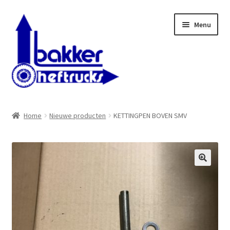
Ga
Ga
Menu
door
naar
naar
de
navigatie
inhoud
WELKOM BIJ BAKKER HEFTRUCKS B.V.
Home
Nieuwe producten
KETTINGPEN BOVEN SMV
Shop
Contact