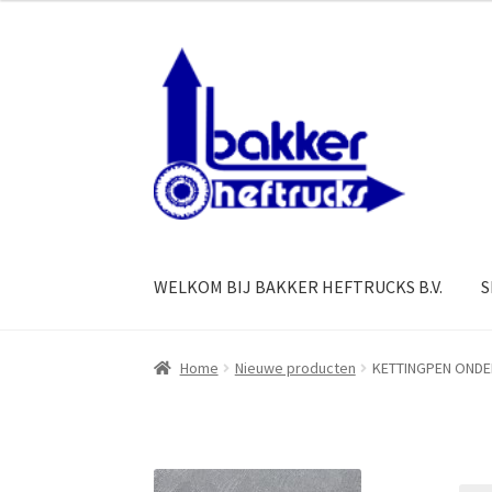
Ga
Ga
door
naar
naar
de
navigatie
inhoud
WELKOM BIJ BAKKER HEFTRUCKS B.V.
S
Home
Nieuwe producten
KETTINGPEN ONDE