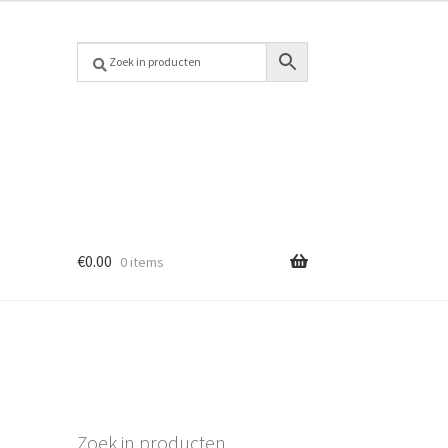
€
0.00
0 items
Zoek in producten