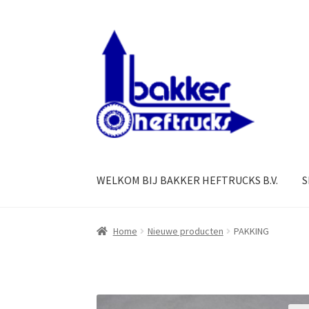
Ga
Ga
door
naar
naar
de
navigatie
inhoud
WELKOM BIJ BAKKER HEFTRUCKS B.V.
S
Home
Nieuwe producten
PAKKING