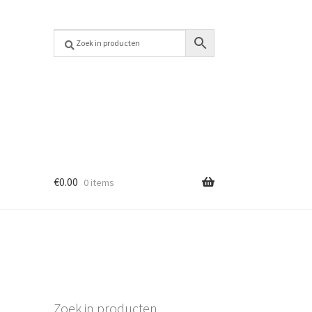
€
0.00
0 items
Zoek in producten