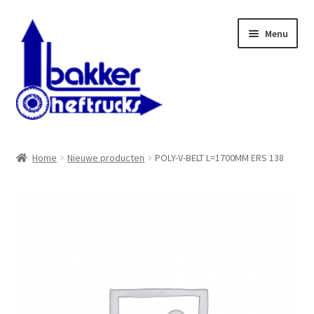
Ga
Ga
Menu
door
naar
naar
de
navigatie
inhoud
WELKOM BIJ BAKKER HEFTRUCKS B.V.
Home
Nieuwe producten
POLY-V-BELT L=1700MM ERS 138
Shop
Contact