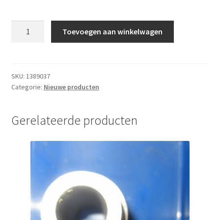
POLY-
Toevoegen aan winkelwagen
V-
BELT
L=1700MM
ERS
SKU:
1389037
Categorie:
Nieuwe producten
138
aantal
Gerelateerde producten