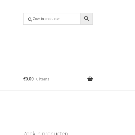
€
0.00
0 items
Zoek in producten