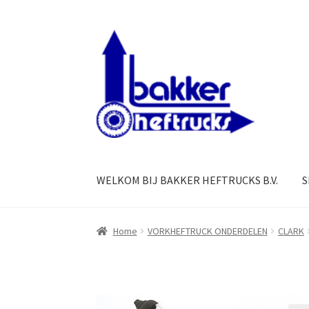
Ga
Ga
door
naar
naar
de
navigatie
inhoud
WELKOM BIJ BAKKER HEFTRUCKS B.V.
S
Home
VORKHEFTRUCK ONDERDELEN
CLARK