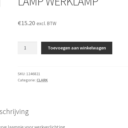
LAMP WERKLAMP
€
15.20
excl. BTW
LAMP
Toevoegen aan winkelwagen
WERKLAMP
aantal
SKU:
1246821
Categorie:
CLARK
schrijving
rve laampje voor werkverlichting