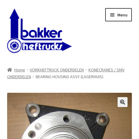
Ga
Ga
Menu
door
naar
naar
de
navigatie
inhoud
WELKOM BIJ BAKKER HEFTRUCKS B.V.
Home
VORKHEFTRUCK ONDERDELEN
KONECRANES / SMV
ONDERDELEN
BEARING HOUSING ASSY (LAGERHUIS)
Shop
Contact