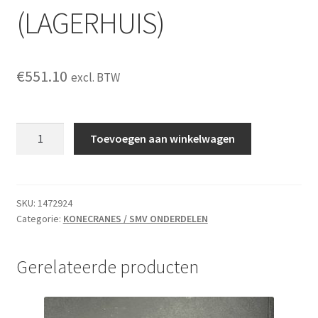
(LAGERHUIS)
€
551.10
excl. BTW
BEARING
Toevoegen aan winkelwagen
HOUSING
ASSY
(LAGERHUIS)
aantal
SKU:
1472924
Categorie:
KONECRANES / SMV ONDERDELEN
Gerelateerde producten