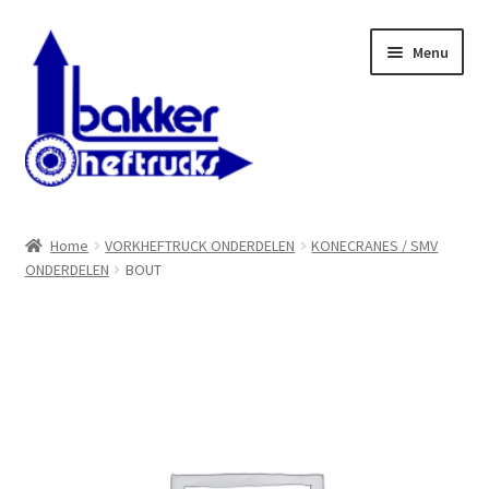
Ga
Ga
Menu
door
naar
naar
de
navigatie
inhoud
WELKOM BIJ BAKKER HEFTRUCKS B.V.
Home
VORKHEFTRUCK ONDERDELEN
KONECRANES / SMV
ONDERDELEN
BOUT
Shop
Contact