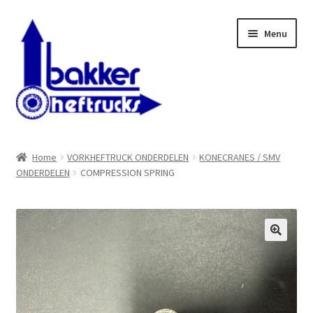
Ga
Ga
Menu
door
naar
naar
de
navigatie
inhoud
WELKOM BIJ BAKKER HEFTRUCKS B.V.
Home
VORKHEFTRUCK ONDERDELEN
KONECRANES / SMV
ONDERDELEN
COMPRESSION SPRING
Shop
Contact