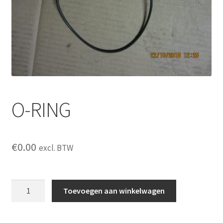
O-RING
€
0.00
excl. BTW
O-
Toevoegen aan winkelwagen
RING
aantal