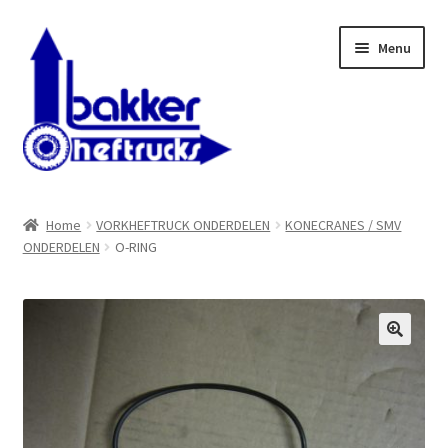
Ga
Ga
Menu
door
naar
naar
de
navigatie
inhoud
WELKOM BIJ BAKKER HEFTRUCKS B.V.
Home
VORKHEFTRUCK ONDERDELEN
KONECRANES / SMV
ONDERDELEN
O-RING
Shop
Contact