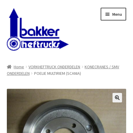
Ga
Ga
Menu
door
naar
naar
de
navigatie
inhoud
WELKOM BIJ BAKKER HEFTRUCKS B.V.
Home
VORKHEFTRUCK ONDERDELEN
KONECRANES / SMV
ONDERDELEN
POELIE MULTIRIEM (SCANIA)
Shop
Contact