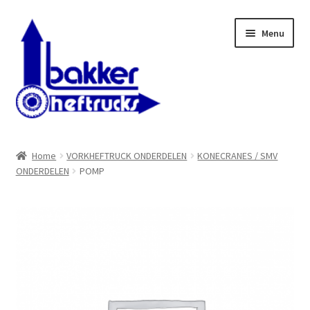
Ga
Ga
Menu
door
naar
naar
de
navigatie
inhoud
WELKOM BIJ BAKKER HEFTRUCKS B.V.
Home
VORKHEFTRUCK ONDERDELEN
KONECRANES / SMV
ONDERDELEN
POMP
Shop
Contact