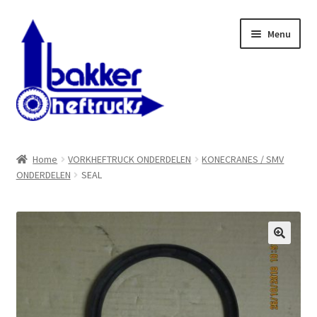
Ga
Ga
Menu
door
naar
naar
de
navigatie
inhoud
WELKOM BIJ BAKKER HEFTRUCKS B.V.
Home
VORKHEFTRUCK ONDERDELEN
KONECRANES / SMV
ONDERDELEN
SEAL
Shop
Contact