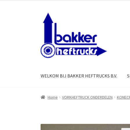
Ga
Ga
door
naar
naar
de
navigatie
inhoud
WELKOM BIJ BAKKER HEFTRUCKS B.V.
S
Home
VORKHEFTRUCK ONDERDELEN
KONECR