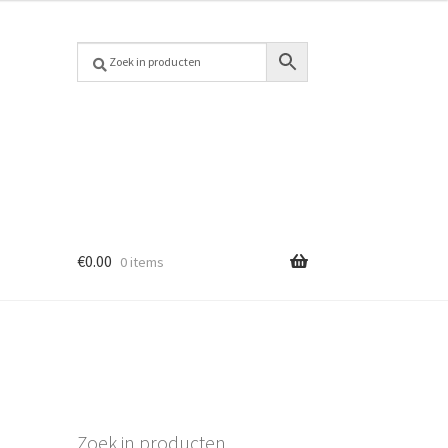
€
0.00
0 items
Zoek in producten