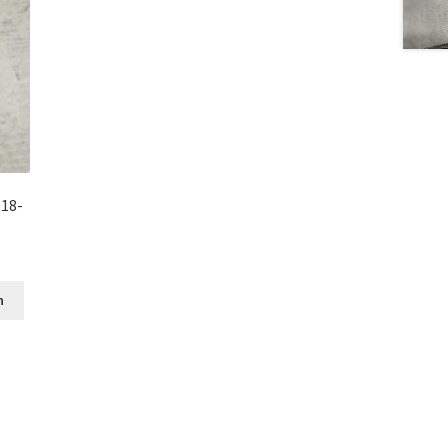
18-
n