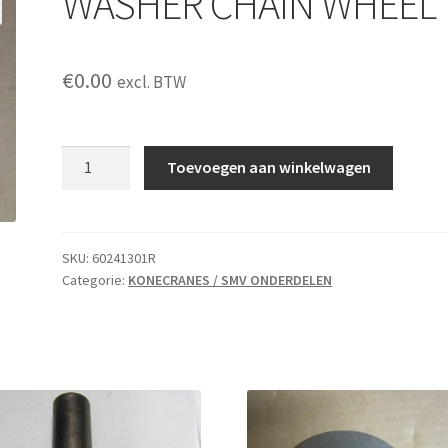
WASHER CHAIN WHEEL
€
0.00
excl. BTW
WASHER
Toevoegen aan winkelwagen
CHAIN
WHEEL
aantal
SKU:
60241301R
Categorie:
KONECRANES / SMV ONDERDELEN