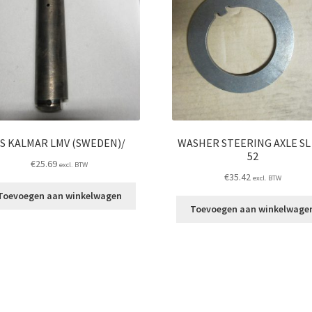
S KALMAR LMV (SWEDEN)/
WASHER STEERING AXLE SL 
52
€
25.69
excl. BTW
€
35.42
excl. BTW
Toevoegen aan winkelwagen
Toevoegen aan winkelwage