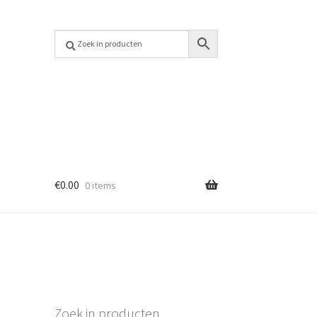
€
0.00
0 items
Zoek in producten