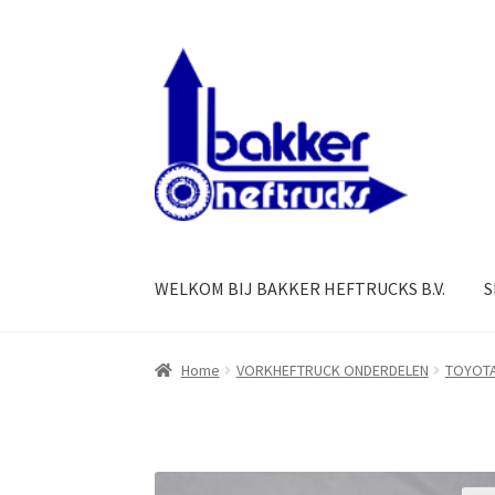
Ga
Ga
door
naar
naar
de
navigatie
inhoud
WELKOM BIJ BAKKER HEFTRUCKS B.V.
S
Home
VORKHEFTRUCK ONDERDELEN
TOYOT