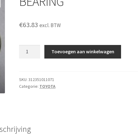
BEARING
€
63.83
excl. BTW
BEARING
Toevoegen aan winkelwagen
aantal
SKU:
312351011071
Categorie:
TOYOTA
schrijving