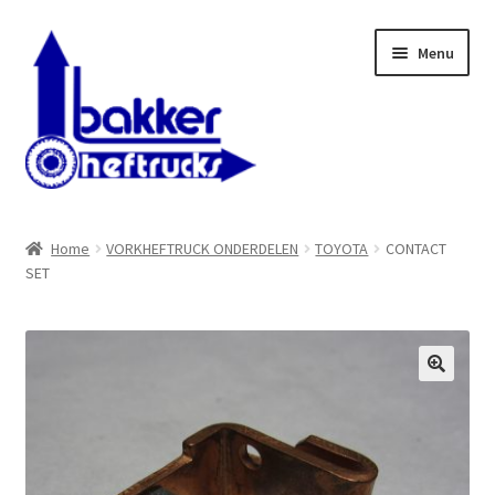
Ga
Ga
Menu
door
naar
naar
de
navigatie
inhoud
WELKOM BIJ BAKKER HEFTRUCKS B.V.
Home
VORKHEFTRUCK ONDERDELEN
TOYOTA
CONTACT
SET
Shop
Contact