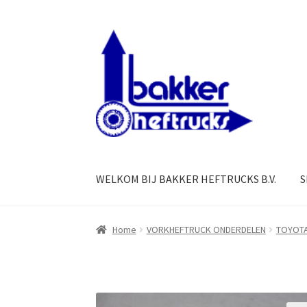
Ga
Ga
door
naar
naar
de
navigatie
inhoud
WELKOM BIJ BAKKER HEFTRUCKS B.V.
S
Home
VORKHEFTRUCK ONDERDELEN
TOYOT