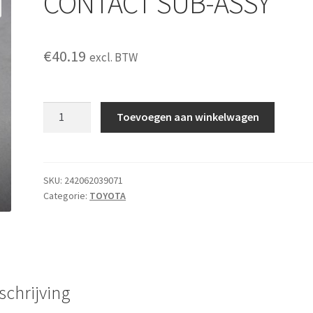
CONTACT SUB-ASSY
€
40.19
excl. BTW
CONTACT
Toevoegen aan winkelwagen
SUB-
ASSY
aantal
SKU:
242062039071
Categorie:
TOYOTA
schrijving