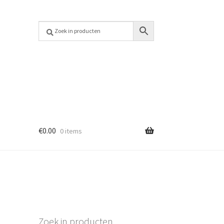
€
0.00
0 items
Zoek in producten