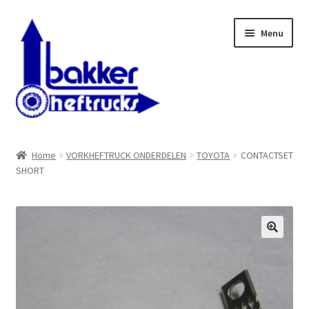
Ga
Ga
Menu
door
naar
naar
de
navigatie
inhoud
WELKOM BIJ BAKKER HEFTRUCKS B.V.
Home
VORKHEFTRUCK ONDERDELEN
TOYOTA
CONTACTSET
SHORT
Shop
Contact