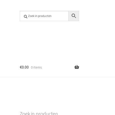
€
0.00
0 items
Zoek in producten