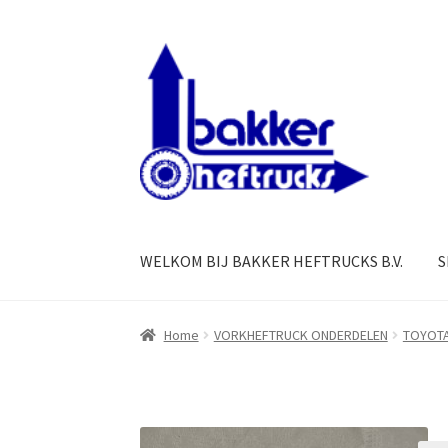
Ga
Ga
door
naar
naar
de
navigatie
inhoud
WELKOM BIJ BAKKER HEFTRUCKS B.V.
S
Home
VORKHEFTRUCK ONDERDELEN
TOYOT