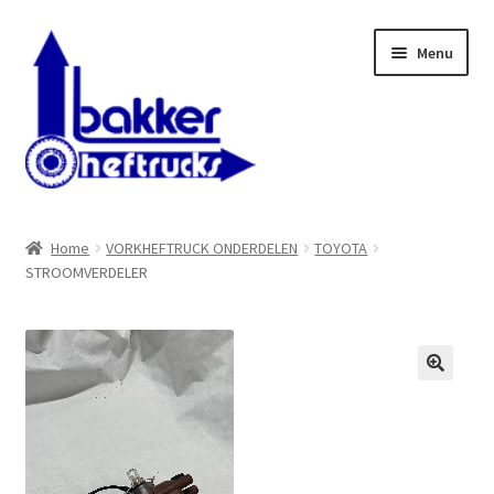
Ga
Ga
Menu
door
naar
naar
de
navigatie
inhoud
WELKOM BIJ BAKKER HEFTRUCKS B.V.
Home
VORKHEFTRUCK ONDERDELEN
TOYOTA
STROOMVERDELER
Shop
Contact