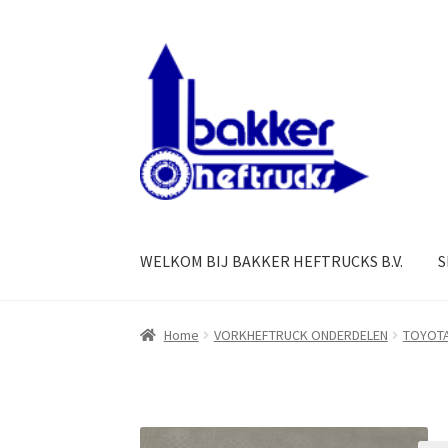
Ga
Ga
door
naar
naar
de
navigatie
inhoud
WELKOM BIJ BAKKER HEFTRUCKS B.V.
S
Home
VORKHEFTRUCK ONDERDELEN
TOYOT