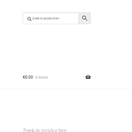
€
0.00
0 items
Zoek in producten