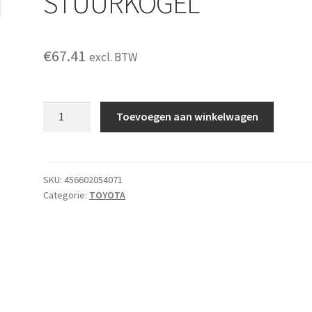
STUURKOGEL
€
67.41
excl. BTW
STUURKOGEL
Toevoegen aan winkelwagen
aantal
SKU:
456602054071
Categorie:
TOYOTA