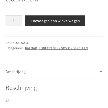
excl. BTW
AS
Toevoegen aan winkelwagen
KALMAR
LMV
(SWEDEN)/405800003
aantal
SKU:
405800003
Categorieën:
KALMAR
,
KONECRANES / SMV ONDERDELEN
Beschrijving
Beschrijving
AS