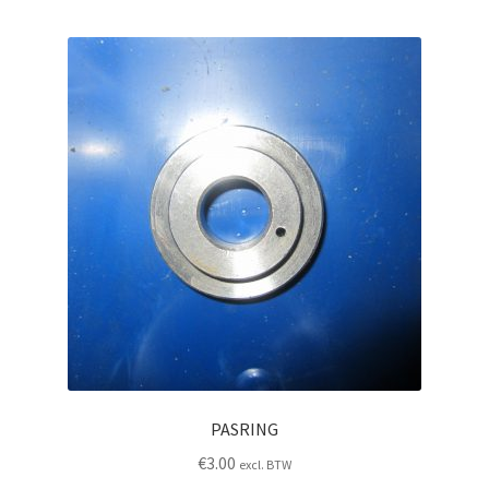
PASRING
€
3.00
excl. BTW