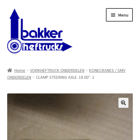
Ga
Ga
Menu
door
naar
naar
de
navigatie
inhoud
WELKOM BIJ BAKKER HEFTRUCKS B.V.
Home
VORKHEFTRUCK ONDERDELEN
KONECRANES / SMV
ONDERDELEN
CLAMP STEERING AXLE. 18.00″. 1
Shop
Contact