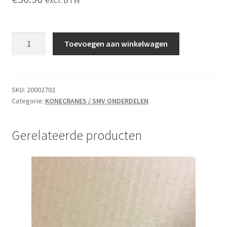
excl. BTW
CLAMP
Toevoegen aan winkelwagen
STEERING
AXLE.
18.00".
1
SKU:
20002702
Categorie:
KONECRANES / SMV ONDERDELEN
aantal
Gerelateerde producten