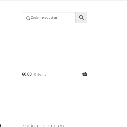
€
0.00
0 items
Zoek in producten