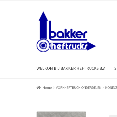
Ga
Ga
door
naar
naar
de
navigatie
inhoud
WELKOM BIJ BAKKER HEFTRUCKS B.V.
S
Home
VORKHEFTRUCK ONDERDELEN
KONECR