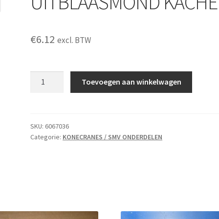
UITBLAASMOND KACHE
€
6.12
excl. BTW
UITBLAASMOND
Toevoegen aan winkelwagen
KACHEL
aantal
SKU:
6067036
Categorie:
KONECRANES / SMV ONDERDELEN