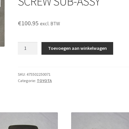
SCREW SUB-ASSY
€
100.95
excl. BTW
SCREW
Toevoegen aan winkelwagen
SUB-
ASSY
aantal
SKU:
475502250071
Categorie:
TOYOTA