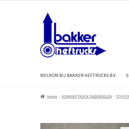
Ga
Ga
door
naar
naar
de
navigatie
inhoud
WELKOM BIJ BAKKER HEFTRUCKS B.V.
S
Home
VORKHEFTRUCK ONDERDELEN
TOYOT