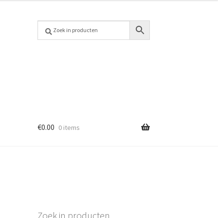
€
0.00
0 items
Zoek in producten